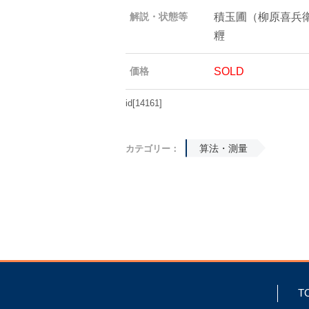
積玉圃（柳原喜兵衛
解説・状態等
糎
SOLD
価格
id[14161]
算法・測量
カテゴリー：
T