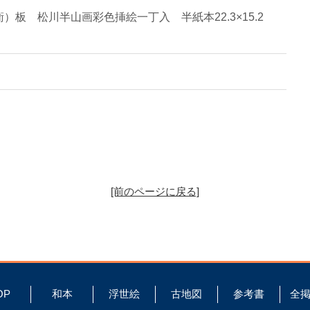
）板 松川半山画彩色挿絵一丁入 半紙本22.3×15.2
[前のページに戻る]
OP
和本
浮世絵
古地図
参考書
全