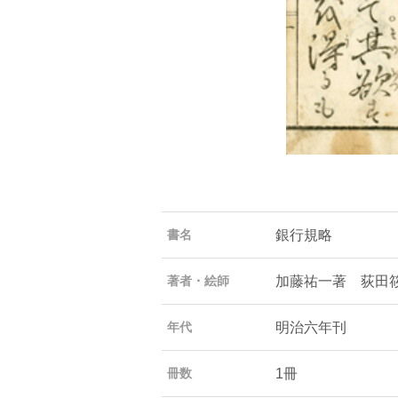
銀行規略
書名
加藤祐一著 荻田
著者・絵師
明治六年刊
年代
1冊
冊数