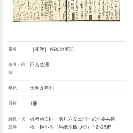
［和漢］ 絹布重宝記
書名
田宮楚洲
著者・絵
師
天明九年刊
年代
1冊
冊数
雄崎貞次郎・前川六左ェ門・武村嘉兵衛
解説・状
板 横小本（半紙本四つ切）7.2×16糎
態等