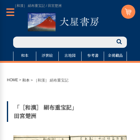
［和漢］ 絹布重宝記 / 田宮楚洲
和本
浮世絵
古地図
参考書
全掲載品
HOME
>
和本
>
［和漢］ 絹布重宝記
「［和漢］ 絹布重宝記」
田宮楚洲