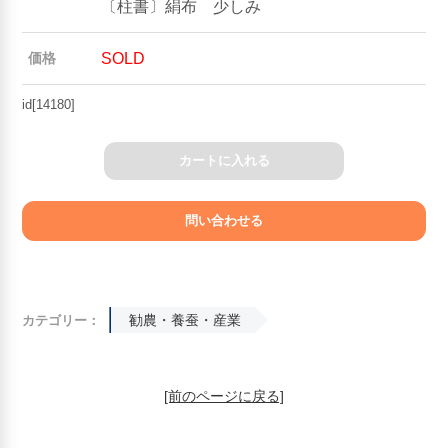
〔柱書〕絹布 少しみ
SOLD
価格
id[14180]
カートに入れる
勧農・養蚕・産業
カテゴリー：
[前のページに戻る]