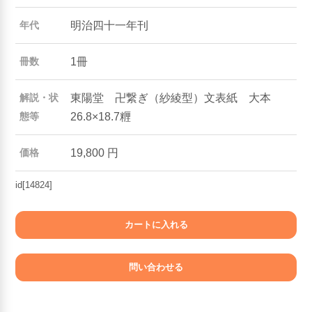
明治四十一年刊
年代
1冊
冊数
東陽堂 卍繋ぎ（紗綾型）文表紙 大本
解説・状
26.8×18.7糎
態等
19,800 円
価格
id[14824]