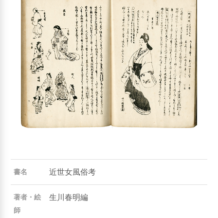
近世女風俗考
書名
生川春明編
著者・絵
師