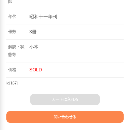
師
昭和十一年刊
年代
3冊
冊数
小本
解説・状
態等
SOLD
価格
id[167]
カートに入れる