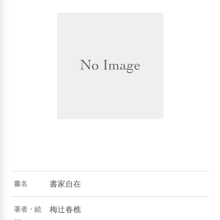
書家自在
書名
梅辻春樵
著者・絵