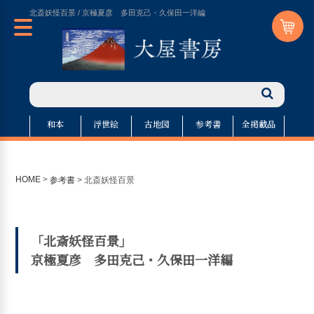
北斎妖怪百景 / 京極夏彦 多田克己・久保田一洋編
和本
浮世絵
古地図
参考書
全掲載品
HOME
>
参考書
>
北斎妖怪百景
「北斎妖怪百景」
京極夏彦 多田克己・久保田一洋編