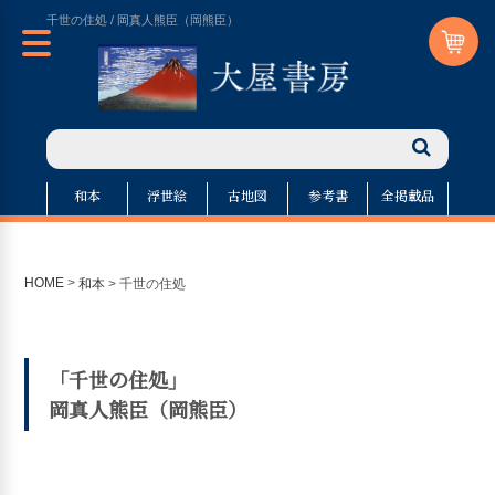
千世の住処 / 岡真人熊臣（岡熊臣）
和本
浮世絵
古地図
参考書
全掲載品
HOME
>
和本
>
千世の住処
「千世の住処」
岡真人熊臣（岡熊臣）