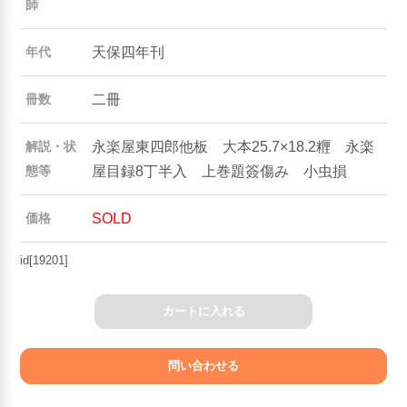
師
天保四年刊
年代
二冊
冊数
永楽屋東四郎他板 大本25.7×18.2糎 永楽
解説・状
屋目録8丁半入 上巻題簽傷み 小虫損
態等
SOLD
価格
id[19201]
カートに入れる