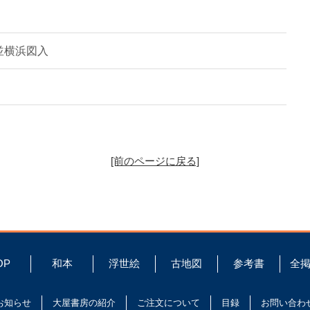
並横浜図入
[前のページに戻る]
OP
和本
浮世絵
古地図
参考書
全
お知らせ
大屋書房の紹介
ご注文について
目録
お問い合わ