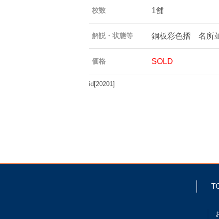
1舗
枚数
銅板彩色摺 名所
解説・状態等
SOLD
価格
id[20201]
T