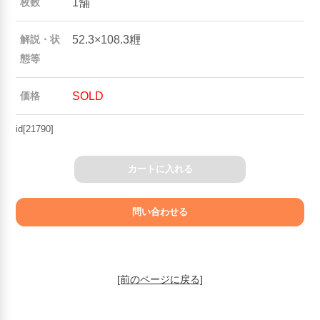
1舗
枚数
52.3×108.3糎
解説・状
態等
SOLD
価格
id[21790]
カートに入れる
[前のページに戻る]