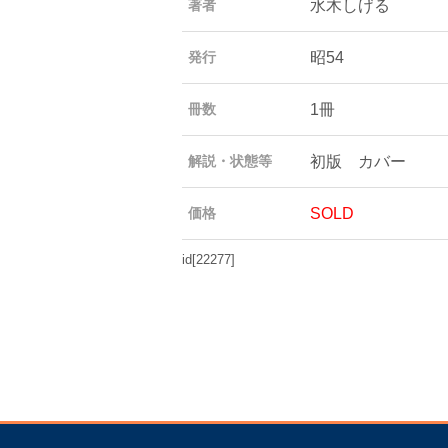
水木しげる
著者
昭54
発行
1冊
冊数
初版 カバー
解説・状態等
SOLD
価格
id[22277]