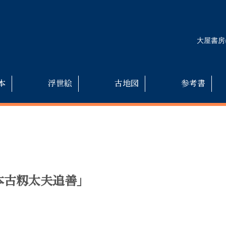
大屋書房
本
浮世絵
古地図
参考書
本古籾太夫追善」