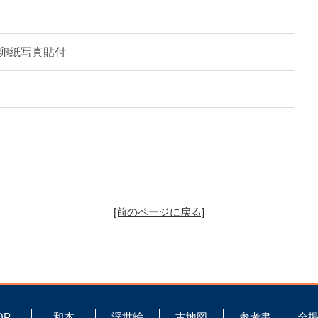
16.9糎 鶏卵紙写真貼付
[前のページに戻る]
OP
和本
浮世絵
古地図
参考書
全