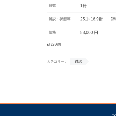
1冊
冊数
25.1×
解説・状態等
88,000 円
価格
id[22560]
俳諧
カテゴリー：
T