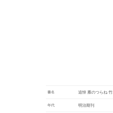
追悼 雁のつらね 
書名
明治期刊
年代