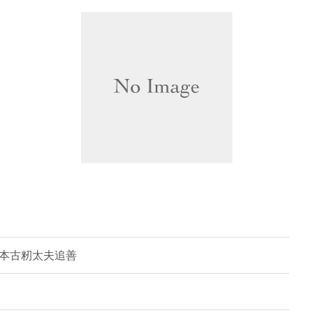
竹本古籾太夫追善