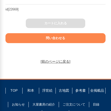
id[22669]
カートに入れる
[前のページに戻る]
TOP
和本
浮世絵
古地図
参考書
全掲載品
お知らせ
大屋書房の紹介
ご注文について
目録