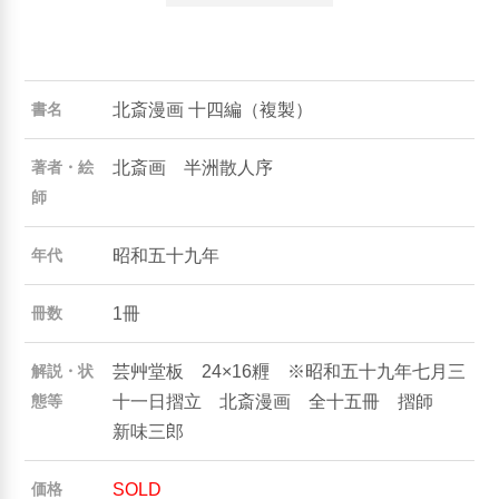
北斎漫画 十四編（複製）
書名
北斎画 半洲散人序
著者・絵
師
昭和五十九年
年代
1冊
冊数
芸艸堂板 24×16糎 ※昭和五十九年七月三
解説・状
十一日摺立 北斎漫画 全十五冊 摺師
態等
新味三郎
SOLD
価格