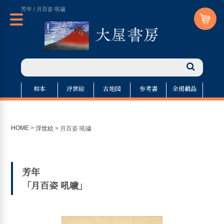
芳年 / 月百姿 吼噦
和本
浮世絵
古地図
参考書
全掲載品
HOME
>
浮世絵
>
月百姿 吼噦
芳年
「月百姿 吼噦」