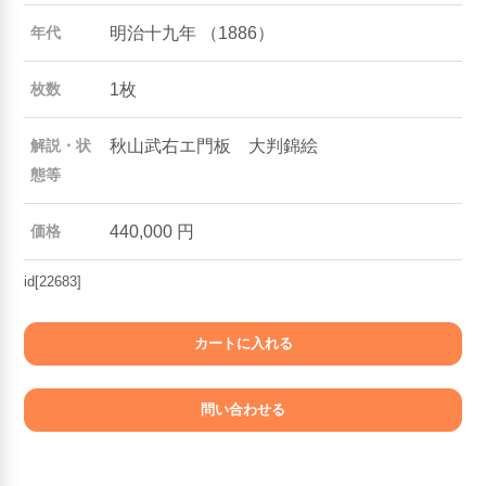
明治十九年 （1886）
年代
1枚
枚数
秋山武右エ門板 大判錦絵
解説・状
態等
440,000 円
価格
id[22683]