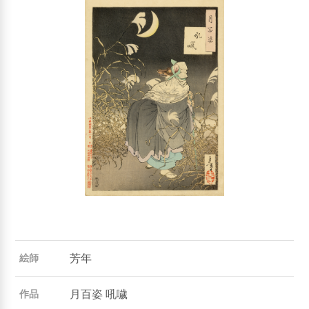
芳年
絵師
月百姿 吼噦
作品