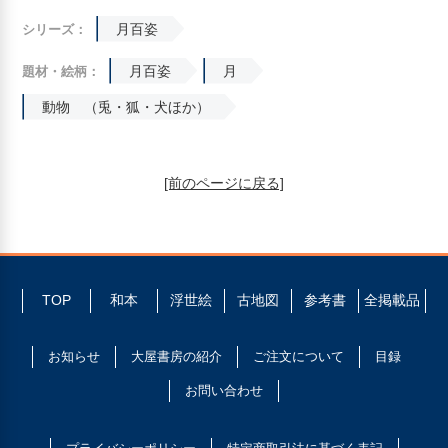
月百姿
シリーズ：
月百姿
月
題材・絵柄：
動物 （兎・狐・犬ほか）
[前のページに戻る]
TOP
和本
浮世絵
古地図
参考書
全掲載品
お知らせ
大屋書房の紹介
ご注文について
目録
お問い合わせ