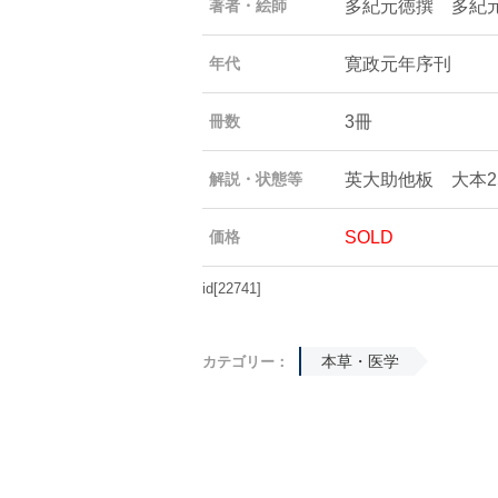
多紀元徳撰 多紀
著者・絵師
寛政元年序刊
年代
3冊
冊数
英大助他板 大本25.
解説・状態等
SOLD
価格
id[22741]
本草・医学
カテゴリー：