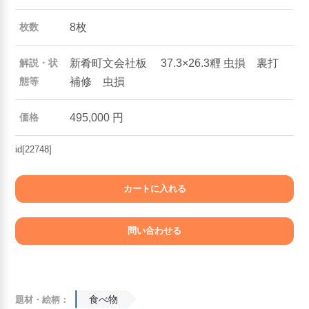
8枚
枚数
新肴町文会社板 37.3×26.3糎 虫損 裏打
解説・状
補修 虫損
態等
495,000 円
価格
id[22748]
食べ物
題材・絵柄：