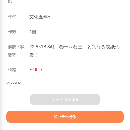
師
文化五年刊
年代
4冊
冊数
22.5×18.8糎 巻一～巻三 と異なる表紙の
解説・状
巻二
態等
SOLD
価格
id[22902]
カートに入れる