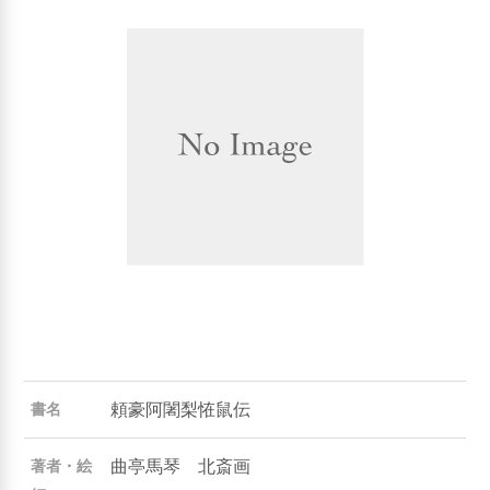
頼豪阿闍梨恠鼠伝
書名
曲亭馬琴 北斎画
著者・絵