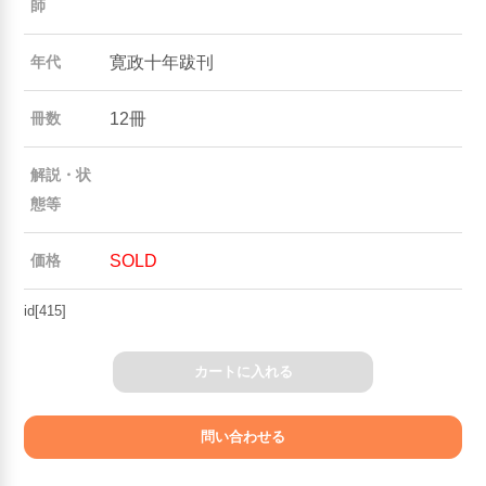
師
寛政十年跋刊
年代
12冊
冊数
解説・状
態等
SOLD
価格
id[415]
カートに入れる