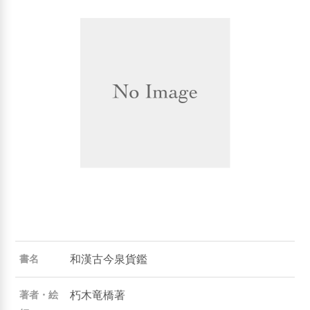
和漢古今泉貨鑑
書名
朽木竜橋著
著者・絵