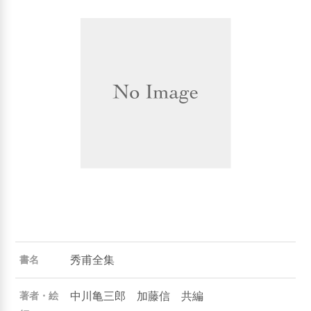
秀甫全集
書名
中川亀三郎 加藤信 共編
著者・絵