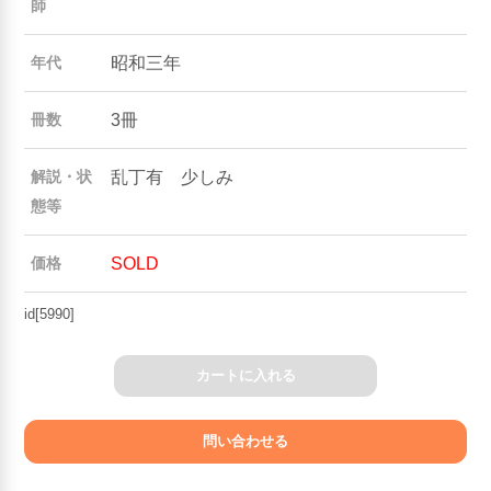
師
昭和三年
年代
3冊
冊数
乱丁有 少しみ
解説・状
態等
SOLD
価格
id[5990]
カートに入れる