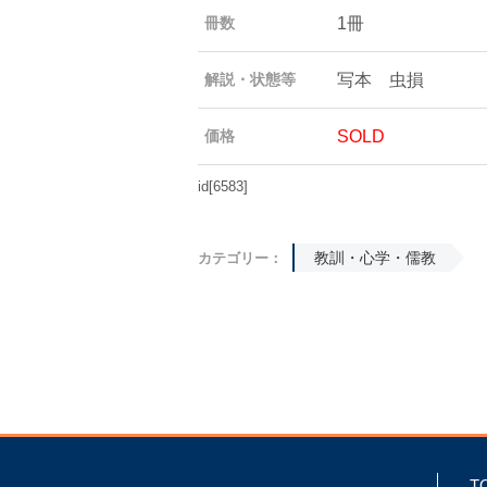
1冊
冊数
写本 虫損
解説・状態等
SOLD
価格
id[6583]
教訓・心学・儒教
カテゴリー：
T