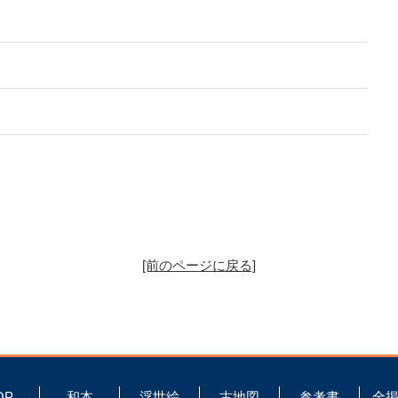
[前のページに戻る]
OP
和本
浮世絵
古地図
参考書
全