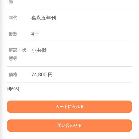
師
嘉永五年刊
年代
4冊
冊数
小虫損
解説・状
態等
74,800 円
価格
id[698]