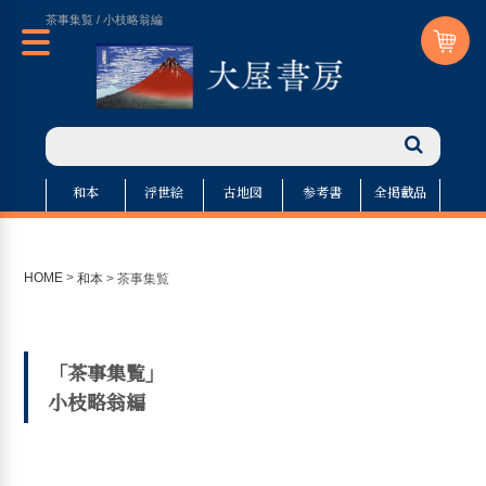
茶事集覧 / 小枝略翁編
和本
浮世絵
古地図
参考書
全掲載品
HOME
>
和本
>
茶事集覧
「茶事集覧」
小枝略翁編