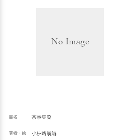
茶事集覧
書名
小枝略翁編
著者・絵