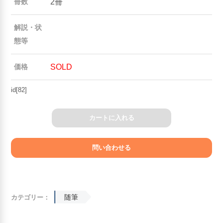
2冊
冊数
解説・状
態等
SOLD
価格
id[82]
カートに入れる
随筆
カテゴリー：