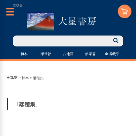
落穂集
和本
浮世絵
古地図
参考書
全掲載品
HOME
>
和本
>
落穂集
「落穂集」