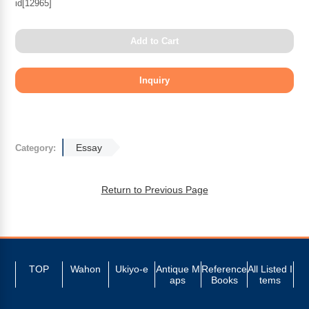
id[12965]
Add to Cart
Essay
Category:
Return to Previous Page
TOP
Wahon
Ukiyo-e
Antique M
Reference
All Listed I
aps
Books
tems