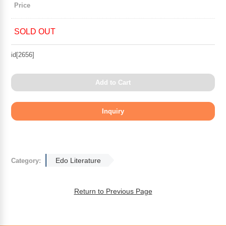
Price
SOLD OUT
id[2656]
Add to Cart
Edo Literature
Category:
Return to Previous Page