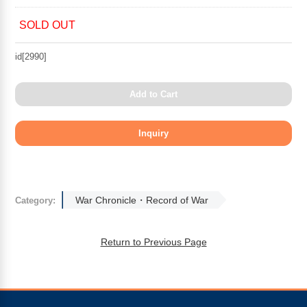
SOLD OUT
id[2990]
Add to Cart
War Chronicle・Record of War
Category:
Return to Previous Page