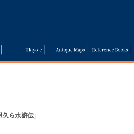
Ukiyo-e
Antique Maps
Reference Books
屋久ら水滸伝」