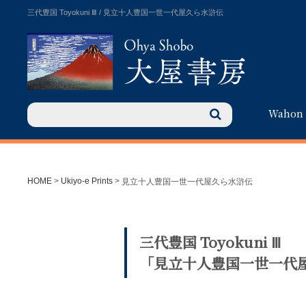
三代豊国 Toyokuni Ⅲ / 見立十人豊国一世一代屋久ら水滸伝
Wahon
HOME
>
Ukiyo-e Prints
>
見立十人豊国一世一代屋久ら水滸伝
三代豊国 Toyokuni Ⅲ
「見立十人豊国一世一代