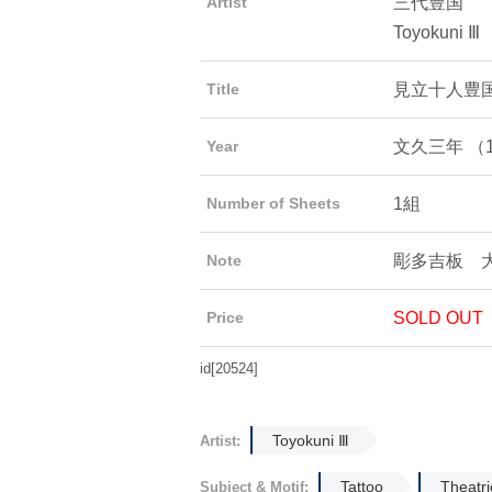
三代豊国
Artist
Toyokuni Ⅲ
見立十人豊
Title
文久三年 （1
Year
1組
Number of Sheets
彫多吉板 大
Note
SOLD OUT
Price
id[20524]
Toyokuni Ⅲ
Artist:
Tattoo
Theatri
Subject & Motif: