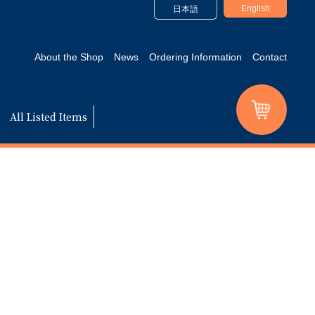
English
日本語
About the Shop
News
Ordering Information
Contact
All Listed Items