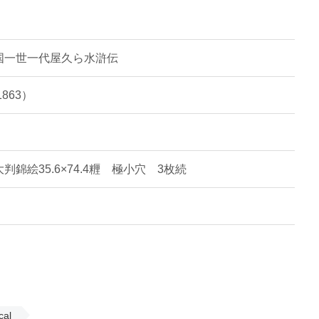
国一世一代屋久ら水滸伝
863）
判錦絵35.6×74.4糎 極小穴 3枚続
cal