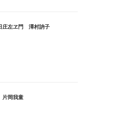
田庄左ヱ門 澤村訥子
 片岡我童