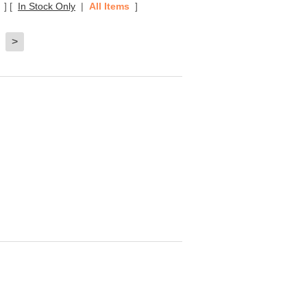
]
[
In Stock Only
|
All Items
]
>