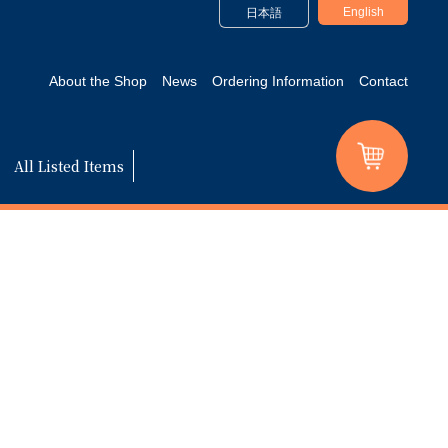
English
日本語
About the Shop
News
Ordering Information
Contact
All Listed Items