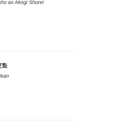
ho as Akogi Shurei
芝翫
ikan