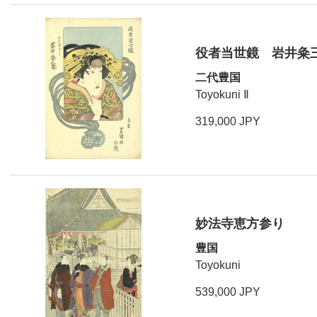
役者当世鏡 岩井粂
二代豊国
Toyokuni Ⅱ
319,000 JPY
妙法寺恵方参り
豊国
Toyokuni
539,000 JPY