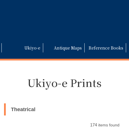
Ukiyo-e
Antique Maps
Reference Books
Ukiyo-e Prints
Theatrical
174
items found