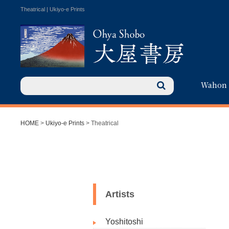
Theatrical | Ukiyo-e Prints
Wahon
HOME
>
Ukiyo-e Prints
> Theatrical
Artists
Yoshitoshi