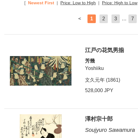
[
Newest First
|
Price: Low to High
|
Price: High to Low
<
1
2
3
…
7
江戸の花気男揃
芳幾
Yoshiiku
文久元年 (1861)
528,000 JPY
澤村宗十郎
Soujyuro Sawamura