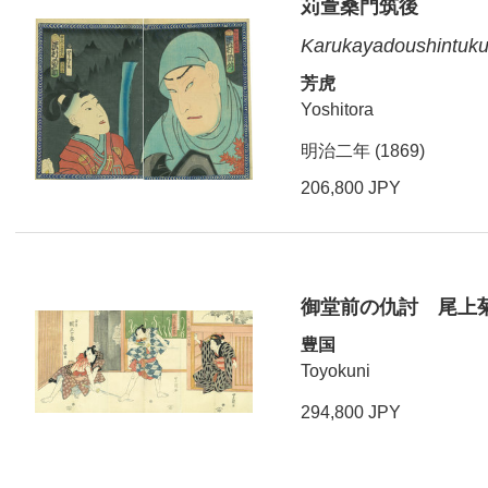
苅萱桑門筑後
Karukayadoushintuku
芳虎
Yoshitora
明治二年 (1869)
206,800 JPY
御堂前の仇討 尾上
豊国
Toyokuni
294,800 JPY