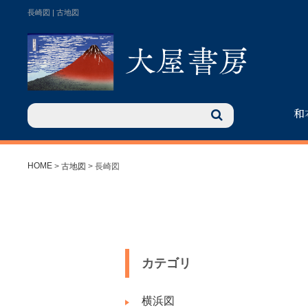
長崎図 | 古地図
和
HOME
>
古地図
> 長崎図
カテゴリ
横浜図