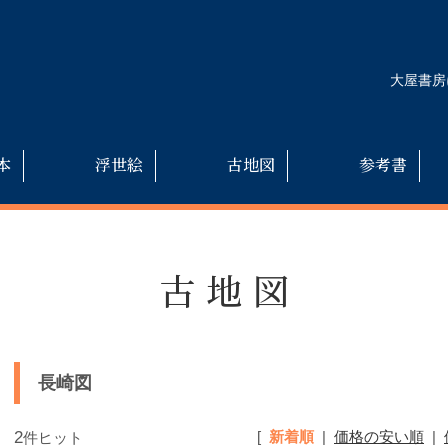
大屋書房
本
浮世絵
古地図
参考書
古地図
長崎図
2
[
新着順
|
価格の安い順
|
件ヒット