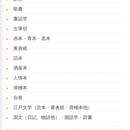
歌書
書誌学
古筆切
赤本・青本・黒本
黄表紙
読本
洒落本
人情本
滑稽本
合巻
江戸文学（読本・黄表紙・滑稽本他）
国文（日記、物語他）・国語学・辞書