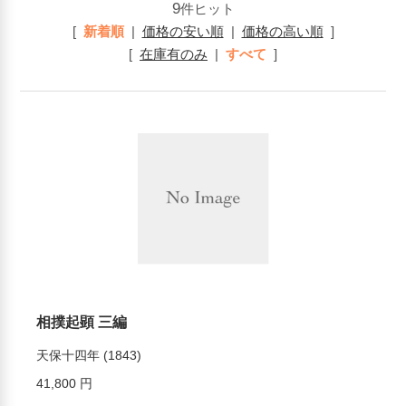
9
件ヒット
[
新着順
|
価格の安い順
|
価格の高い順
]
[
在庫有のみ
|
すべて
]
相撲起顕 三編
天保十四年 (1843)
41,800 円