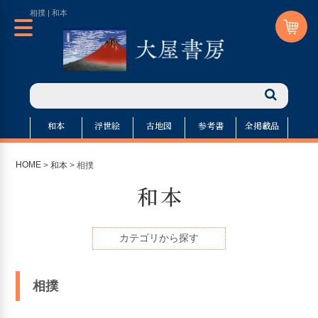
相撲 | 和本
和本
浮世絵
古地図
参考書
全掲載品
HOME
>
和本
> 相撲
和本
カテゴリから探す
相撲