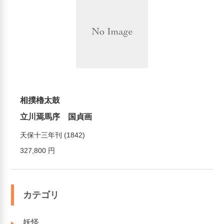
相撲櫓太鼓
立川焉馬序 国貞画
天保十三年刊 (1842)
327,800 円
カテゴリ
妖怪