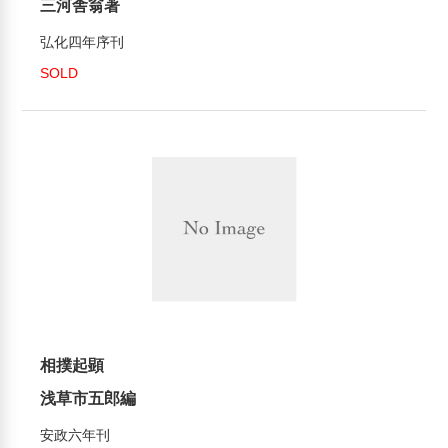
三河舎翁著
弘化四年序刊
SOLD
相撲起顕
浅草市五郎編
安政六年刊