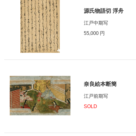
源氏物語切 浮舟
江戸中期写
55,000 円
奈良絵本断簡
江戸前期写
SOLD