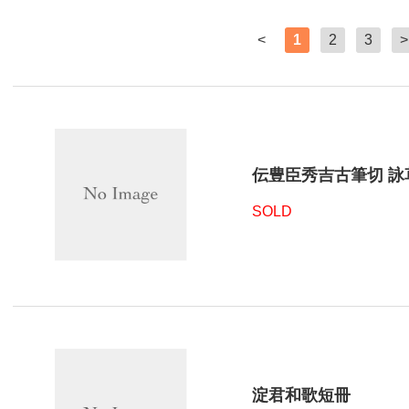
<
1
2
3
>
伝豊臣秀吉古筆切 詠
SOLD
淀君和歌短冊