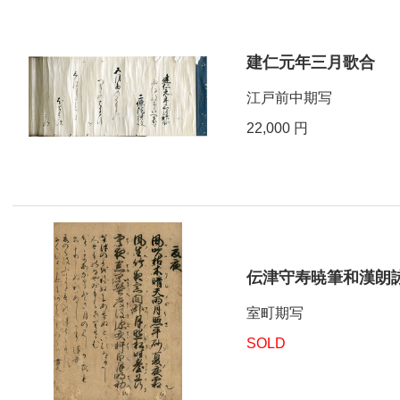
建仁元年三月歌合
江戸前中期写
22,000 円
伝津守寿暁筆和漢朗
室町期写
SOLD