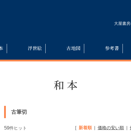
大屋書房
本
浮世絵
古地図
参考書
和本
古筆切
59
[
新着順
|
価格の安い順
|
件ヒット