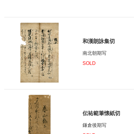
和漢朗詠集切
南北朝期写
SOLD
伝祐範筆懐紙切
鎌倉後期写