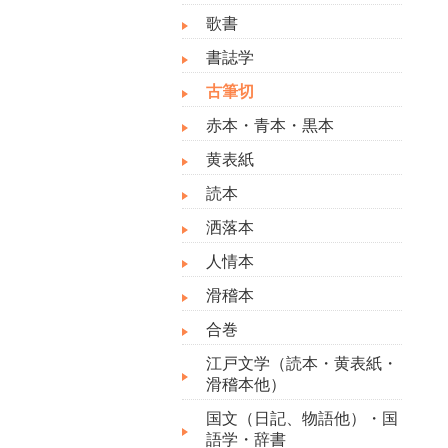
歌書
書誌学
古筆切
赤本・青本・黒本
黄表紙
読本
洒落本
人情本
滑稽本
合巻
江戸文学（読本・黄表紙・
滑稽本他）
国文（日記、物語他）・国
語学・辞書