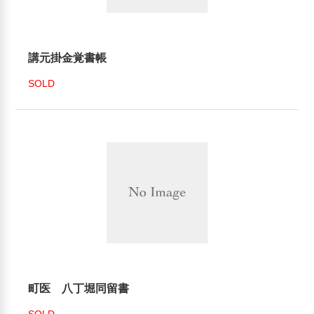
講元掛金覚書帳
SOLD
町医 八丁堀同留書
SOLD