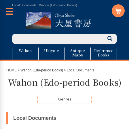
Local Documents | Wahon (Edo-period Books)
Wahon
Ukiyo-e
Antique
Reference
Maps
Books
HOME
>
Wahon (Edo-period Books)
> Local Documents
Wahon (Edo-period Books)
Genres
Local Documents