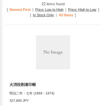
22
items found
[
Newest First
|
Price: Low to High
|
Price: High to Low
]
[
In Stock Only
|
All Items
]
火消役割連印帳
明治二年・七年 (1869・1874)
327,800 JPY