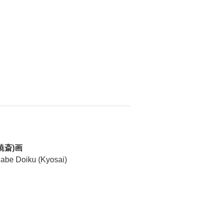
暁斎)画
abe Doiku (Kyosai)