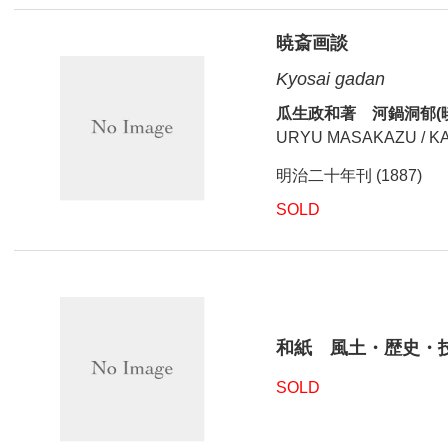
暁斎画談
Kyosai gadan
瓜生政和著 河鍋洞郁(
URYU MASAKAZU / K
明治二十年刊 (1887)
SOLD
和紙 風土・歴史・
SOLD