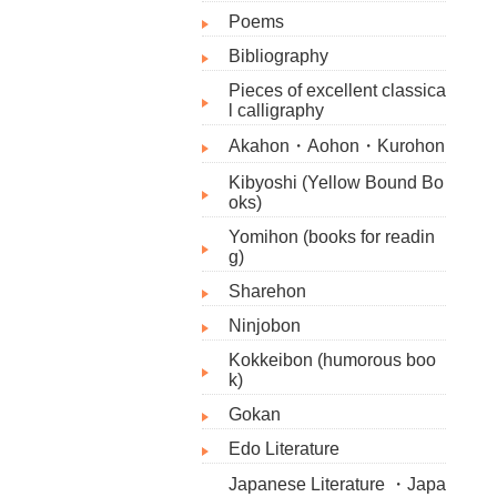
Poems
Bibliography​
Pieces of excellent classica
l calligraphy
Akahon・Aohon・Kurohon
Kibyoshi (Yellow Bound Bo
oks)
Yomihon (books for readin
g)
Sharehon
Ninjobon
Kokkeibon (humorous boo
k)
Gokan
Edo Literature
Japanese Literature ・Japa