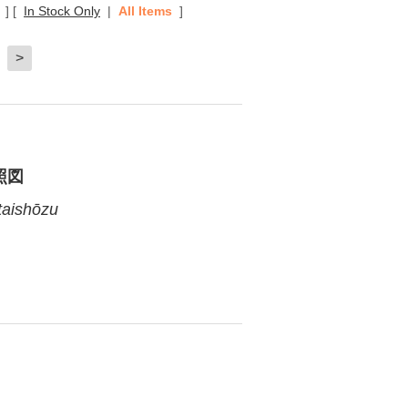
]
[
In Stock Only
|
All Items
]
>
照図
taishōzu