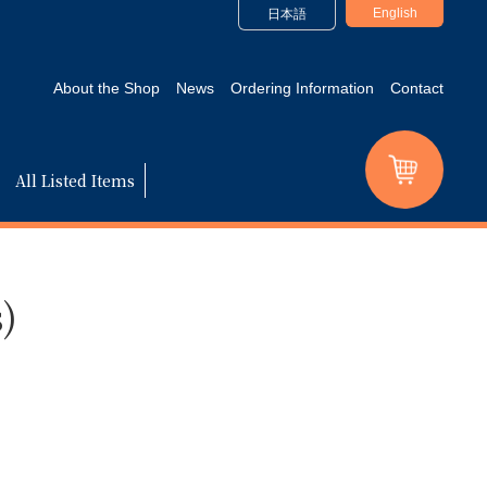
English
日本語
About the Shop
News
Ordering Information
Contact
All Listed Items
)