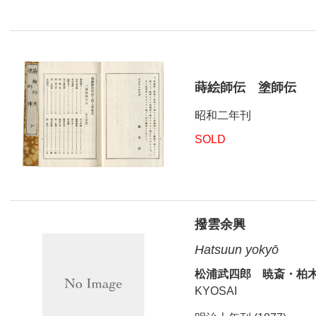
蒔絵師伝 塗師伝
昭和二年刊
SOLD
撥雲余興
Hatsuun yokyō
松浦武四郎 暁斎・柏
KYOSAI