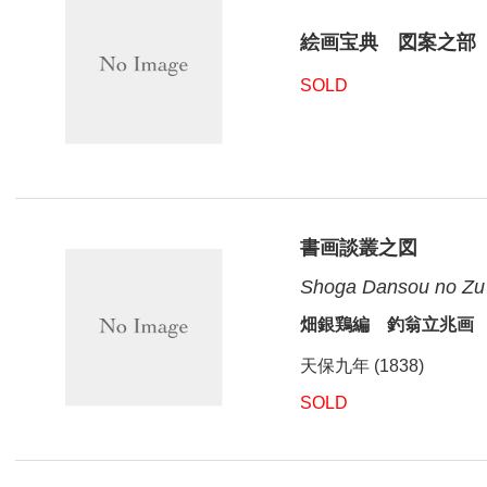
絵画宝典 図案之部
SOLD
書画談叢之図
Shoga Dansou no Zu
畑銀鶏編 釣翁立兆画
天保九年 (1838)
SOLD