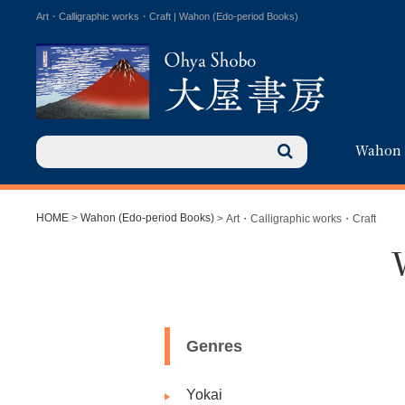
Art・Calligraphic works・Craft | Wahon (Edo-period Books)
Wahon
HOME
>
Wahon (Edo-period Books)
> Art・Calligraphic works・Craft
Genres
Yokai