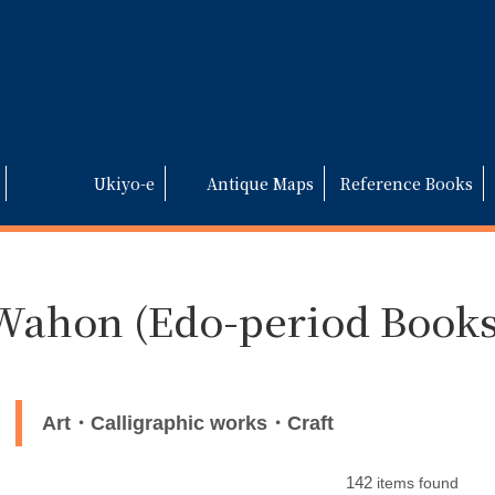
Ukiyo-e
Antique Maps
Reference Books
Wahon (Edo-period Books
Art・Calligraphic works・Craft
142
items found