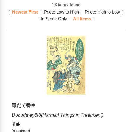
13
items found
[
Newest First
|
Price: Low to High
|
Price: High to Low
]
[
In Stock Only
|
All Items
]
毒だて養生
Dokudateyōjō(Harmful Things in Treatment)
芳盛
Yoshimori