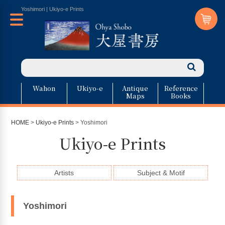
Yoshimori | Ukiyo-e Prints
Wahon
Ukiyo-e
Antique
Reference
Maps
Books
HOME
>
Ukiyo-e Prints
> Yoshimori
Ukiyo-e Prints
Artists
Subject & Motif
Yoshimori