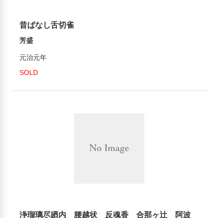
昔ばなし舌切雀
芳盛
元治元年
SOLD
浄瑠璃尽廼内 腰越状 反魂香 合那ヶ辻 阿波