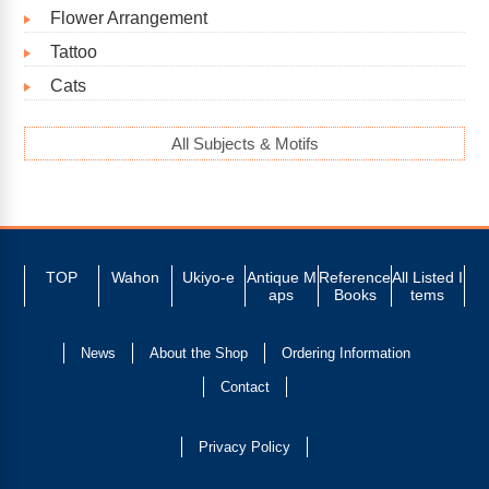
Flower Arrangement
Tattoo
Cats
All Subjects & Motifs
TOP
Wahon
Ukiyo-e
Antique M
Reference
All Listed I
aps
Books
tems
News
About the Shop
Ordering Information
Contact
Privacy Policy