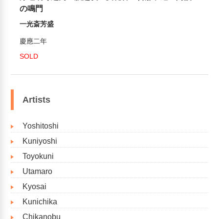
の鳴門
一光斎芳盛
慶應二年
SOLD
Artists
Yoshitoshi
Kuniyoshi
Toyokuni
Utamaro
Kyosai
Kunichika
Chikanobu