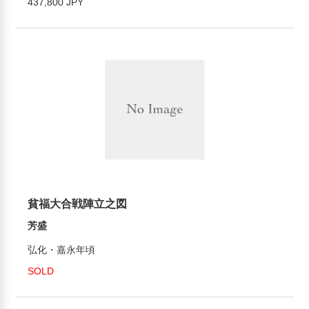
437,800 JPY
貧福大合戦陣立之図
芳盛
弘化・嘉永年頃
SOLD