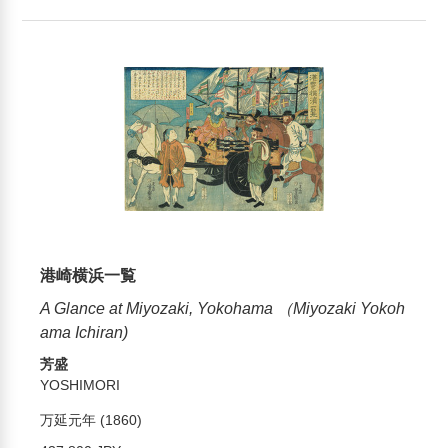
港崎横浜一覧
A Glance at Miyozaki, Yokohama （Miyozaki Yokoh
ama Ichiran)
芳盛
YOSHIMORI
万延元年 (1860)