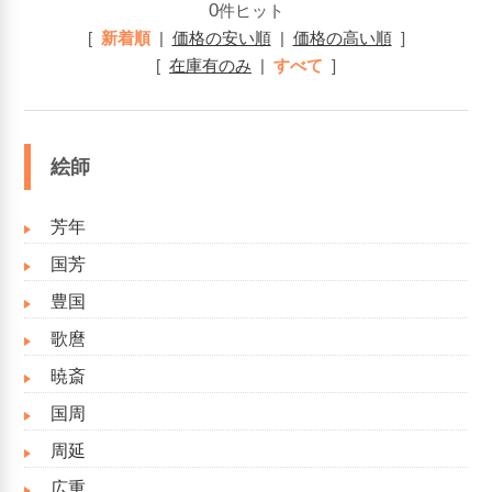
0
件ヒット
[
新着順
|
価格の安い順
|
価格の高い順
]
[
在庫有のみ
|
すべて
]
絵師
芳年
国芳
豊国
歌麿
暁斎
国周
周延
広重