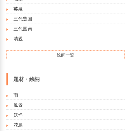
英泉
三代豊国
三代国貞
清親
絵師一覧
題材・絵柄
雨
風景
妖怪
花鳥