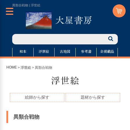
異類合戦物 | 浮世絵
和本
浮世絵
古地図
参考書
全掲載品
HOME
>
浮世絵
> 異類合戦物
浮世絵
絵師から探す
題材から探す
異類合戦物