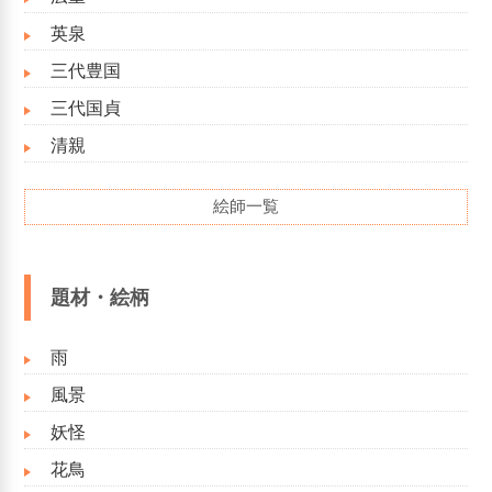
英泉
三代豊国
三代国貞
清親
絵師一覧
題材・絵柄
雨
風景
妖怪
花鳥