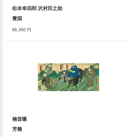
松本幸四郎 沢村田之助
豊国
86,350 円
楠昔噺
芳幾