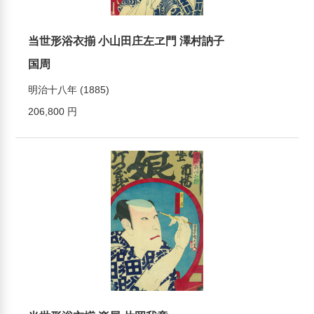
当世形浴衣揃 小山田庄左ヱ門 澤村訥子
国周
明治十八年 (1885)
206,800 円