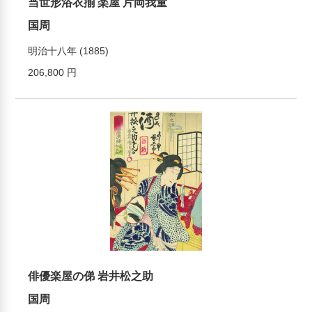
当世形浴衣揃 楽屋 片岡我童
国周
明治十八年 (1885)
206,800 円
俳優楽屋の俤 岩井松之助
国周