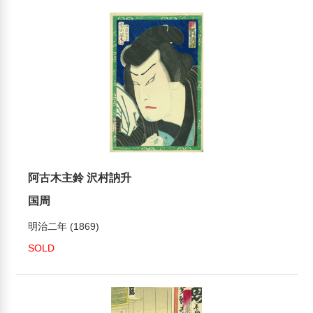
阿古木主鈴 沢村訥升
国周
明治二年 (1869)
SOLD