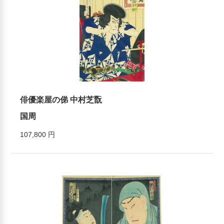
俳優楽屋の俤 中村芝翫
国周
107,800 円