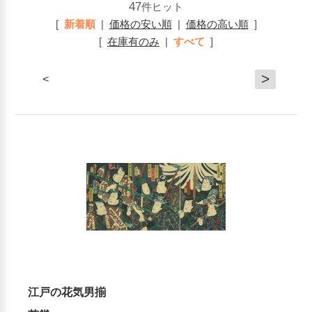
47
件ヒット
[
新着順
|
価格の安い順
|
価格の高い順
]
[
在庫有のみ
|
すべて
]
>
<
江戸の花気男揃