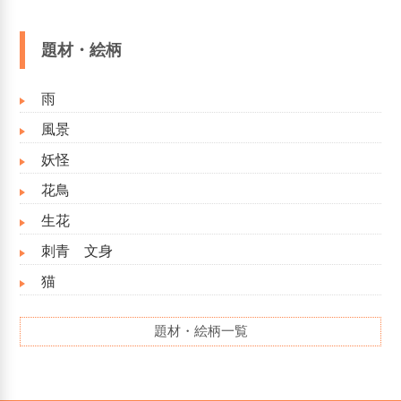
題材・絵柄
雨
風景
妖怪
花鳥
生花
刺青 文身
猫
題材・絵柄一覧