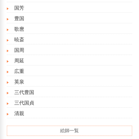
国芳
豊国
歌麿
暁斎
国周
周延
広重
英泉
三代豊国
三代国貞
清親
絵師一覧