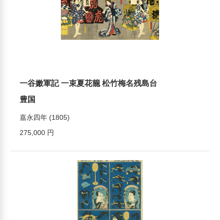
一谷嫩軍記 一束夏花籠 松竹梅名残島台
豊国
嘉永四年 (1805)
275,000 円