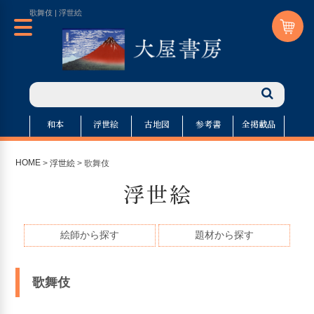
歌舞伎 | 浮世絵
和本
浮世絵
古地図
参考書
全掲載品
HOME
>
浮世絵
> 歌舞伎
浮世絵
絵師から探す
題材から探す
歌舞伎