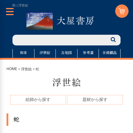
蛇 | 浮世絵
和本
浮世絵
古地図
参考書
全掲載品
HOME
>
浮世絵
> 蛇
浮世絵
絵師から探す
題材から探す
蛇