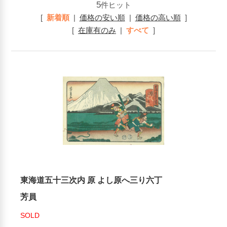
5
件ヒット
[
新着順
|
価格の安い順
|
価格の高い順
]
[
在庫有のみ
|
すべて
]
東海道五十三次内 原 よし原へ三り六丁
芳員
SOLD