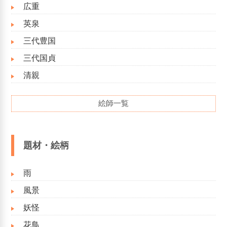
広重
英泉
三代豊国
三代国貞
清親
絵師一覧
題材・絵柄
雨
風景
妖怪
花鳥