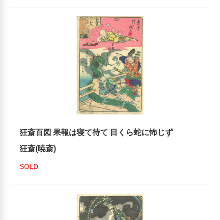
狂斎百図 果報は寝て待て 目くら蛇に怖じず
狂斎(暁斎)
SOLD