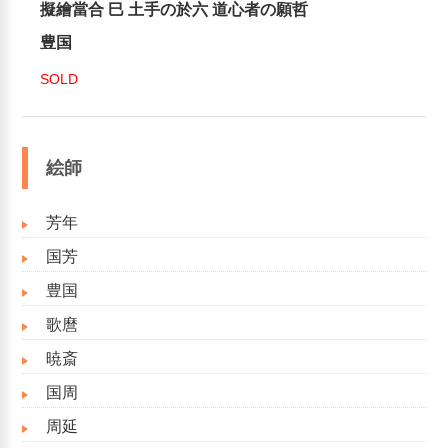
擬繪當合 巳 土手の於六 道心者の願哲
豊国
SOLD
絵師
芳年
国芳
豊国
歌麿
暁斎
国周
周延