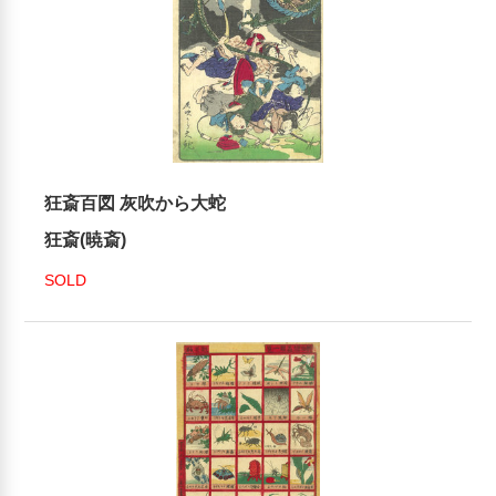
狂斎百図 灰吹から大蛇
狂斎(暁斎)
SOLD