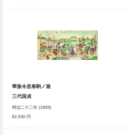
華族令息春駒ノ遊
三代国貞
明治二十二年 (1889)
82,500 円