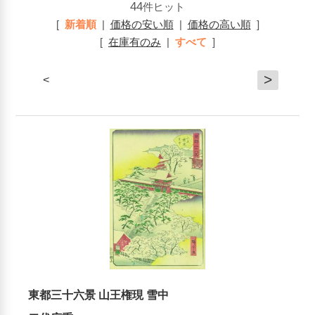
44
件ヒット
[
新着順
|
価格の安い順
|
価格の高い順
]
[
在庫有のみ
|
すべて
]
>
<
東都三十六景 山王権現 雪中