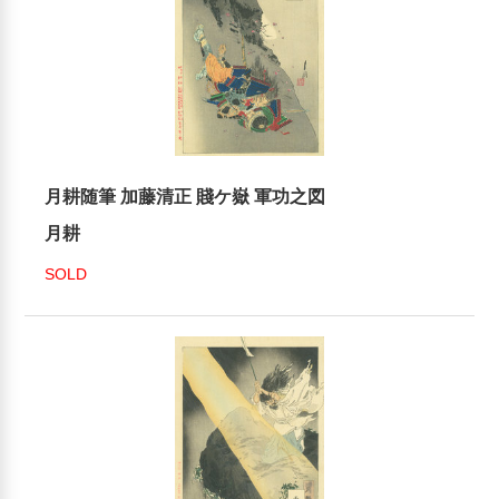
月耕随筆 加藤清正 賤ケ嶽 軍功之図
月耕
SOLD