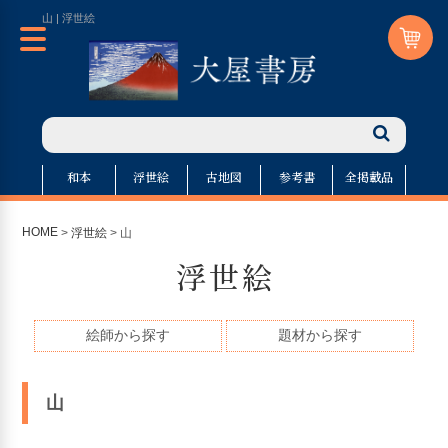
山 | 浮世絵
和本
浮世絵
古地図
参考書
全掲載品
HOME
>
浮世絵
> 山
浮世絵
絵師から探す
題材から探す
山