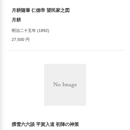
月耕随筆 仁徳帝 望民家之図
月耕
明治二十五年 (1892)
27,500 円
撰雪六六談 平賀入道 初陣の神策