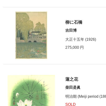
柳に石橋
吉田博
大正十五年 (1926)
275,000 円
蓮之花
柴田是眞
明治期 (Meiji period (186
SOLD