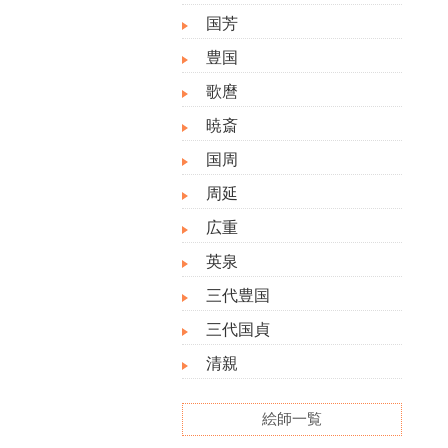
国芳
豊国
歌麿
暁斎
国周
周延
広重
英泉
三代豊国
三代国貞
清親
絵師一覧