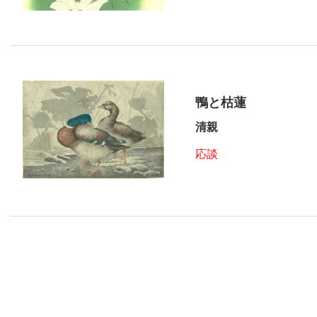
鴨と枯蓮
清親
応談