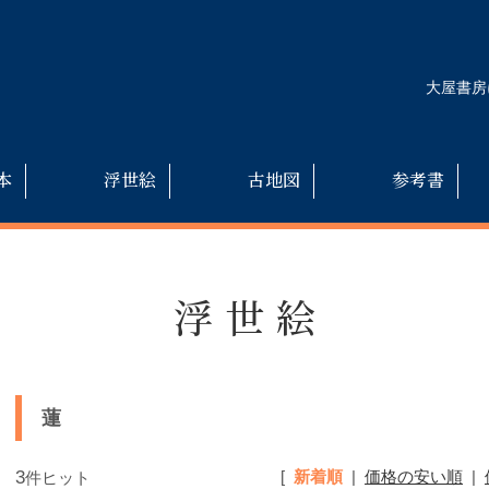
大屋書房
本
浮世絵
古地図
参考書
浮世絵
蓮
3
[
新着順
|
価格の安い順
|
件ヒット