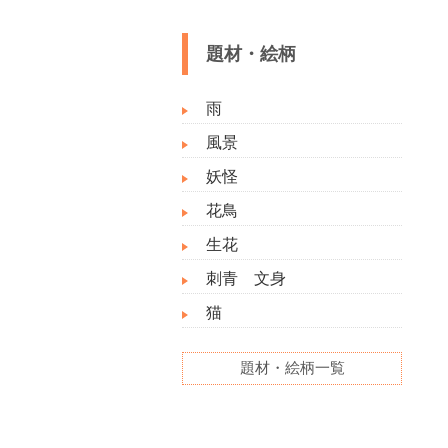
題材・絵柄
雨
風景
妖怪
花鳥
生花
刺青 文身
猫
題材・絵柄一覧